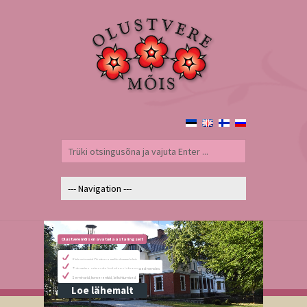
Olustvere mõis on avatud aastaringselt
Ekskursioonid Olustvere mõisakompleksis
Tutvumine erinevate kodadega ja tegevused nendes
Seminarid, konverentsid, ärikohtumised
Loe lähemalt