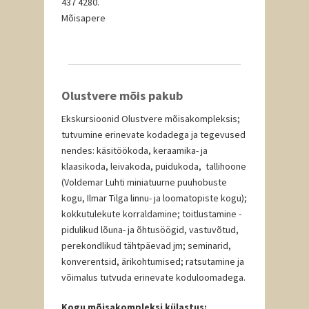
437 4280.
Mõisapere
Olustvere mõis pakub
Ekskursioonid Olustvere mõisakompleksis;
tutvumine erinevate kodadega ja tegevused
nendes: käsitöökoda, keraamika- ja
klaasikoda, leivakoda, puidukoda, tallihoone
(Voldemar Luhti miniatuurne puuhobuste
kogu, Ilmar Tilga linnu- ja loomatopiste kogu);
kokkutulekute korraldamine; toitlustamine -
pidulikud lõuna- ja õhtusöögid, vastuvõtud,
perekondlikud tähtpäevad jm; seminarid,
konverentsid, ärikohtumised; ratsutamine ja
võimalus tutvuda erinevate koduloomadega.
Kogu mõisakompleksi külastus: