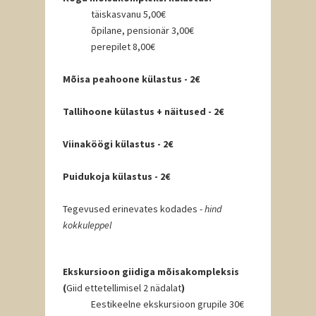
täiskasvanu 5,00€
õpilane, pensionär 3,00€
perepilet 8,00€
Mõisa peahoone külastus - 2€
Tallihoone külastus + näitused - 2€
Viinaköögi külastus - 2€
Puidukoja külastus - 2€
Tegevused erinevates kodades -
hind
kokkuleppel
Ekskursioon giidiga mõisakompleksis
(
Giid ettetellimisel 2 nädalat
)
Eestikeelne ekskursioon grupile 30€