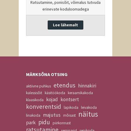
Ratsutamine, ponisõit, võimalus tutvuda
erinevate koduloomadega
Loe lähemalt
MÄRKSÕNA OTSING
etendus
hinnakiri
aktiivne puhkus
kalessisõit
käsitöökoda
keraamikakoda
kojad
kontsert
klaasikoda
konverentsid
lapikoda
leivakoda
näitus
majutus
linakoda
mõisast
pidu
park
piirkonnast
ratsutamine
seminarid
sepikoda