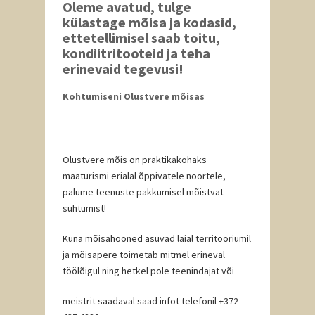
Oleme avatud, tulge
külastage mõisa ja kodasid,
ettetellimisel saab toitu,
kondiitritooteid ja teha
erinevaid tegevusi!
Kohtumiseni Olustvere mõisas
Olustvere mõis on praktikakohaks
maaturismi erialal õppivatele noortele,
palume teenuste pakkumisel mõistvat
suhtumist!
Kuna mõisahooned asuvad laial territooriumil
ja mõisapere toimetab mitmel erineval
töölõigul ning hetkel pole teenindajat või
meistrit saadaval saad infot telefonil +372