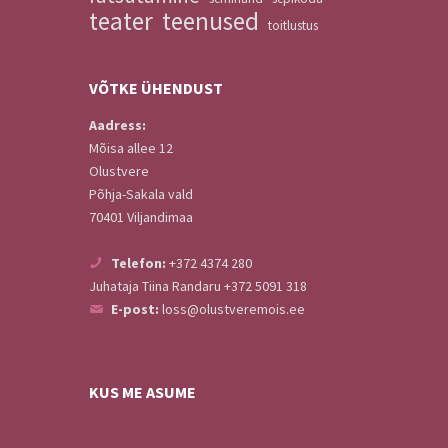
teater
teenused
toitlustus
VÕTKE
ÜHENDUST
Aadress:
Mõisa allee 12
Olustvere
Põhja-Sakala vald
70401 Viljandimaa
Telefon:
+372 4374 280
Juhataja Tiina Randaru +372 5091 318
E-post:
loss@olustveremois.ee
KUS ME ASUME