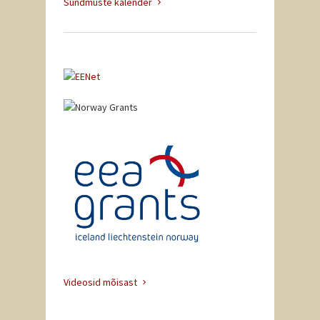
Sündmuste kalender
Videosid mõisast