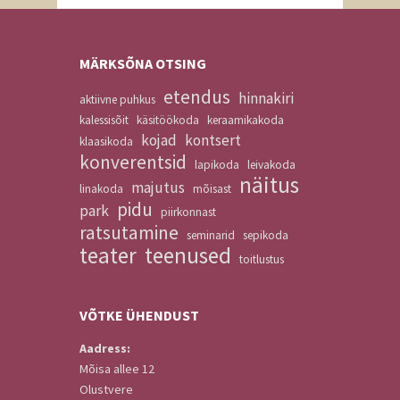
MÄRKSÕNA OTSING
etendus
hinnakiri
aktiivne puhkus
kalessisõit
käsitöökoda
keraamikakoda
kojad
kontsert
klaasikoda
konverentsid
lapikoda
leivakoda
näitus
majutus
linakoda
mõisast
pidu
park
piirkonnast
ratsutamine
seminarid
sepikoda
teater
teenused
toitlustus
VÕTKE
ÜHENDUST
Aadress:
Mõisa allee 12
Olustvere