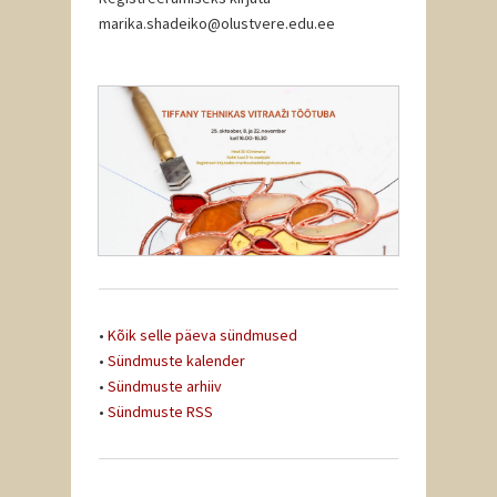
marika.shadeiko@olustvere.edu.ee
•
Kõik selle päeva sündmused
•
Sündmuste kalender
•
Sündmuste arhiiv
•
Sündmuste RSS