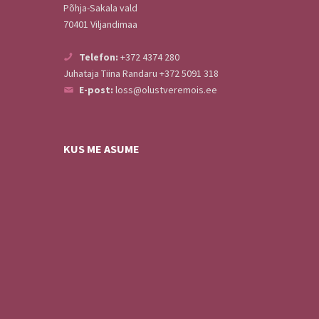
Põhja-Sakala vald
70401 Viljandimaa
Telefon:
+372 4374 280
Juhataja Tiina Randaru +372 5091 318
E-post:
loss@olustveremois.ee
KUS ME ASUME