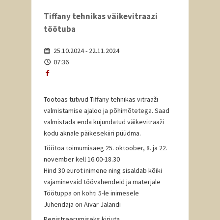
Tiffany tehnikas väikevitraazi
töötuba
25.10.2024 - 22.11.2024
07:36
Töötoas tutvud Tiffany tehnikas vitraaži
valmistamise ajaloo ja põhimõtetega. Saad
valmistada enda kujundatud väikevitraaži
kodu aknale päikesekiiri püüdma.
Töötoa toimumisaeg 25. oktoober, 8. ja 22.
november kell 16.00-18.30
Hind 30 eurot inimene ning sisaldab kõiki
vajaminevaid töövahendeid ja materjale
Töötuppa on kohti 5-le inimesele
Juhendaja on Aivar Jalandi
Registreerumiseks kirjuta