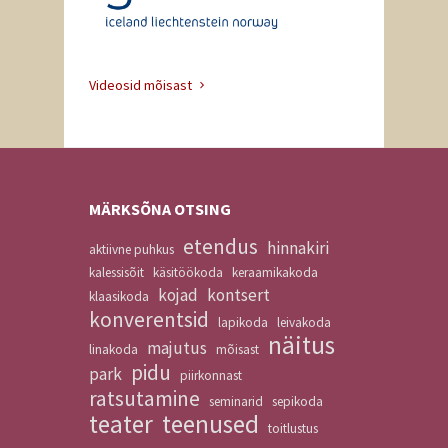
Videosid mõisast
MÄRKSÕNA OTSING
etendus
hinnakiri
aktiivne puhkus
kalessisõit
käsitöökoda
keraamikakoda
kojad
kontsert
klaasikoda
konverentsid
lapikoda
leivakoda
näitus
majutus
linakoda
mõisast
pidu
park
piirkonnast
ratsutamine
seminarid
sepikoda
teater
teenused
toitlustus