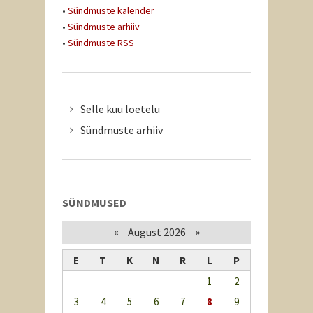
•
Sündmuste kalender
•
Sündmuste arhiiv
•
Sündmuste RSS
Selle kuu loetelu
Sündmuste arhiiv
SÜNDMUSED
«
»
August 2026
E
T
K
N
R
L
P
1
2
3
4
5
6
7
8
9