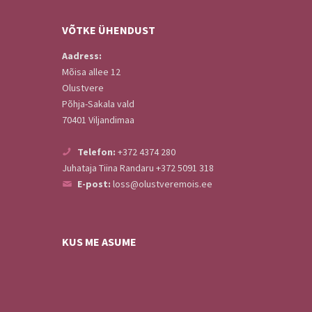
VÕTKE
ÜHENDUST
Aadress:
Mõisa allee 12
Olustvere
Põhja-Sakala vald
70401 Viljandimaa
Telefon:
+372 4374 280
Juhataja Tiina Randaru +372 5091 318
E-post:
loss@olustveremois.ee
KUS ME ASUME