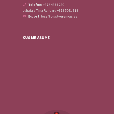
Telefon:
+372 4374 280
Juhataja Tiina Randaru +372 5091 318
E-post:
loss@olustveremois.ee
KUS ME ASUME