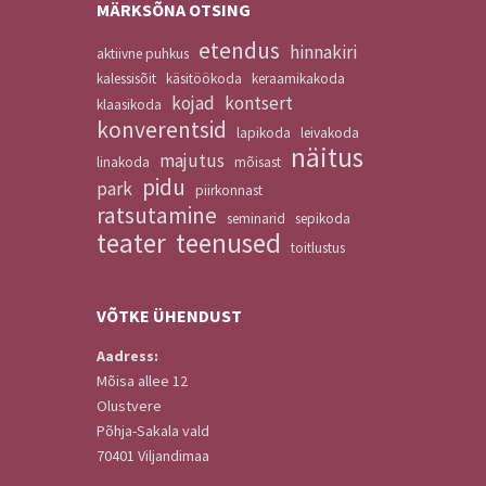
MÄRKSÕNA OTSING
etendus
hinnakiri
aktiivne puhkus
kalessisõit
käsitöökoda
keraamikakoda
kojad
kontsert
klaasikoda
konverentsid
lapikoda
leivakoda
näitus
majutus
linakoda
mõisast
pidu
park
piirkonnast
ratsutamine
seminarid
sepikoda
teater
teenused
toitlustus
VÕTKE
ÜHENDUST
Aadress:
Mõisa allee 12
Olustvere
Põhja-Sakala vald
70401 Viljandimaa