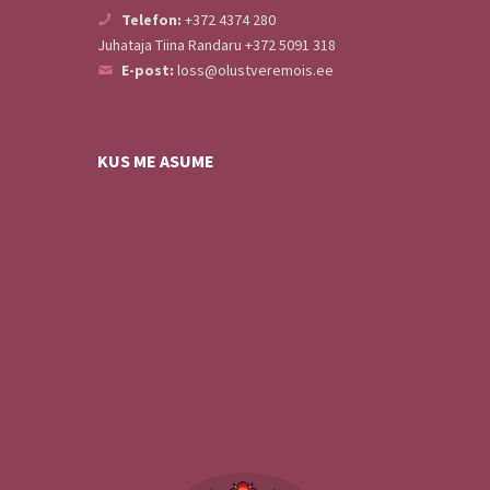
Telefon:
+372 4374 280
Juhataja Tiina Randaru +372 5091 318
E-post:
loss@olustveremois.ee
KUS ME ASUME