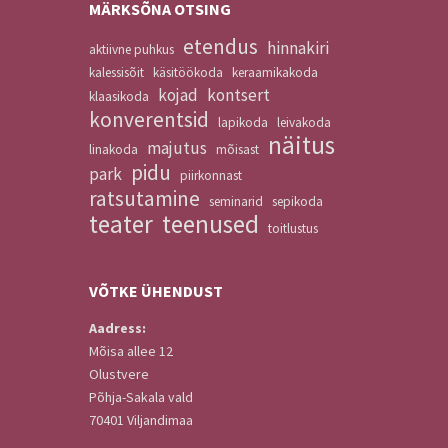
MÄRKSÕNA OTSING
etendus
hinnakiri
aktiivne puhkus
kalessisõit
käsitöökoda
keraamikakoda
kojad
kontsert
klaasikoda
konverentsid
lapikoda
leivakoda
näitus
majutus
linakoda
mõisast
pidu
park
piirkonnast
ratsutamine
seminarid
sepikoda
teater
teenused
toitlustus
VÕTKE
ÜHENDUST
Aadress:
Mõisa allee 12
Olustvere
Põhja-Sakala vald
70401 Viljandimaa