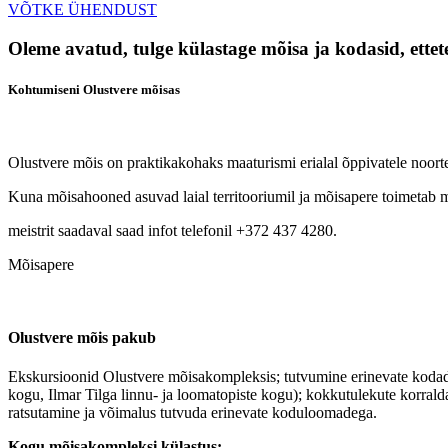
VÕTKE
ÜHENDUST
Oleme avatud, tulge külastage mõisa ja kodasid, ettetel
Kohtumiseni Olustvere mõisas
Olustvere mõis on praktikakohaks maaturismi erialal õppivatele noort
Kuna mõisahooned asuvad laial territooriumil ja mõisapere toimetab mi
meistrit saadaval saad infot telefonil +372 437 4280.
Mõisapere
Olustvere mõis pakub
Ekskursioonid Olustvere mõisakompleksis; tutvumine erinevate kodad
kogu, Ilmar Tilga linnu- ja loomatopiste kogu); kokkutulekute korrald
ratsutamine ja võimalus tutvuda erinevate koduloomadega.
Kogu mõisakompleksi külastus: