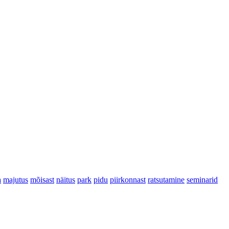
a
majutus
mõisast
näitus
park
pidu
piirkonnast
ratsutamine
seminarid