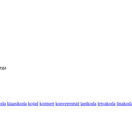
dega
oda
klaasikoda
kojad
kontsert
konverentsid
lapikoda
leivakoda
linakod