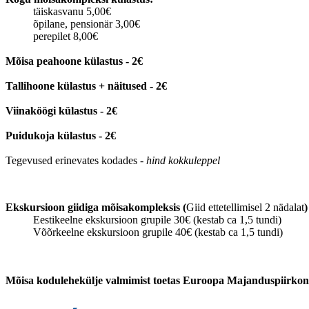
täiskasvanu 5,00€
õpilane, pensionär 3,00€
perepilet 8,00€
Mõisa peahoone külastus - 2€
Tallihoone külastus + näitused - 2€
Viinaköögi külastus - 2€
Puidukoja külastus - 2€
Tegevused erinevates kodades -
hind kokkuleppel
Ekskursioon giidiga mõisakompleksis (
Giid ettetellimisel 2 nädalat
)
Eestikeelne ekskursioon grupile 30€ (kestab ca 1,5 tundi)
Võõrkeelne ekskursioon grupile 40€ (kestab ca 1,5 tundi)
Mõisa kodulehekülje valmimist toetas Euroopa Majanduspiirko