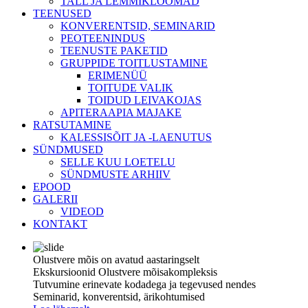
TALL JA LEMMIKLOOMAD
TEENUSED
KONVERENTSID, SEMINARID
PEOTEENINDUS
TEENUSTE PAKETID
GRUPPIDE TOITLUSTAMINE
ERIMENÜÜ
TOITUDE VALIK
TOIDUD LEIVAKOJAS
APITERAAPIA MAJAKE
RATSUTAMINE
KALESSISÕIT JA -LAENUTUS
SÜNDMUSED
SELLE KUU LOETELU
SÜNDMUSTE ARHIIV
EPOOD
GALERII
VIDEOD
KONTAKT
Olustvere mõis on avatud aastaringselt
Ekskursioonid Olustvere mõisakompleksis
Tutvumine erinevate kodadega ja tegevused nendes
Seminarid, konverentsid, ärikohtumised