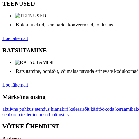
TEENUSED
Kokkutulekud, seminarid, konverentsid, toitlustus
Loe lähemalt
RATSUTAMINE
Ratsutamine, ponisõit, võimalus tutvuda erinevate kodulooma
Loe lähemalt
Märksõna otsing
aktiivne puhkus
etendus
hinnakiri
kalessisõit
käsitöökoda
keraamikak
sepikoda
teater
teenused
toitlustus
VÕTKE
ÜHENDUST
Aadress: