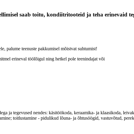
limisel saab toitu, kondiitritooteid ja teha erinevaid te
ele, palume teenuste pakkumisel mõistvat suhtumist!
tmel erineval töölõigul ning hetkel pole teenindajat või
ega ja tegevused nendes: käsitöökoda, keraamika- ja klaasikoda, leiv
amine; toitlustamine - pidulikud lõuna- ja õhtusöögid, vastuvõtud, per