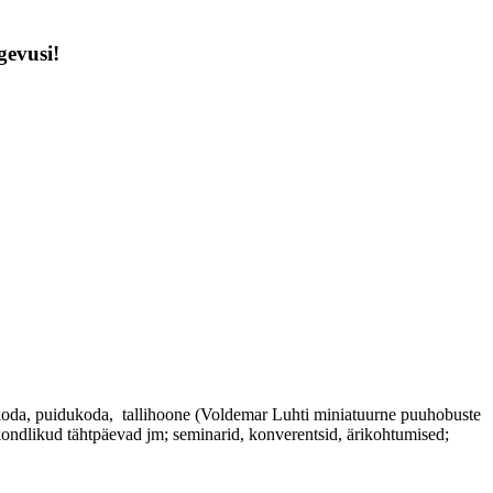
gevusi!
akoda, puidukoda, tallihoone (Voldemar Luhti miniatuurne puuhobuste
ekondlikud tähtpäevad jm; seminarid, konverentsid, ärikohtumised;